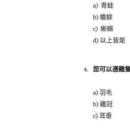
a) 青蛙
b) 蟾蜍
c) 蜥蜴
d) 以上皆是
您可以憑雞
a) 羽毛
b) 雞冠
c) 耳垂