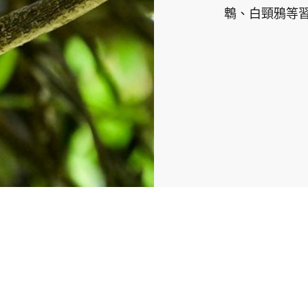
鵯、白頸鴉等