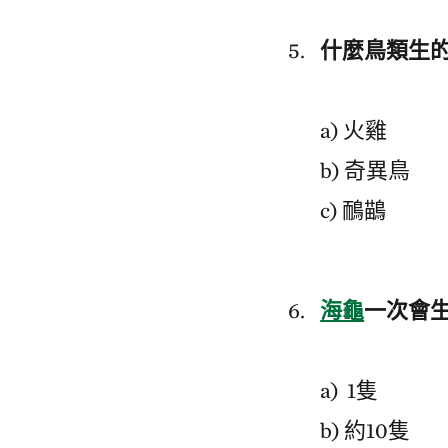
什麼鳥類生
a) 火雞
b) 奇異鳥
c) 鴯鶓
海龜
一次會
a) 1隻
b) 約10隻