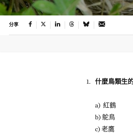
分享
什麼鳥類生
a) 紅鶴
b) 鴕鳥
c) 老鷹