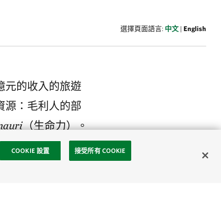
選擇頁面語言:
中文
|
English
億元的收入的旅遊
資源：毛利人的部
mauri
（生命力）。
斷增長下，排出的
COOKIE 設置
接受所有 COOKIE
都不再適合游泳。
將會制訂一份投資
質的目標。我們會利