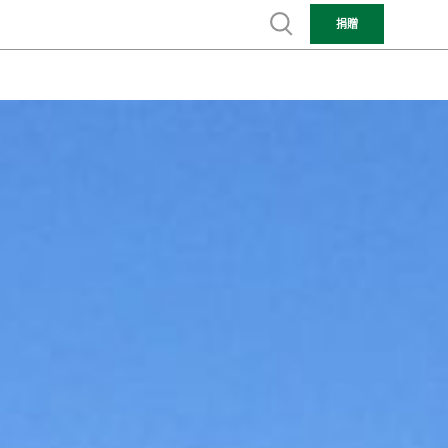
Show search
捐贈