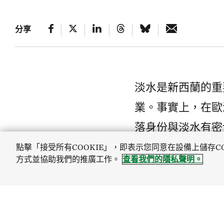
分享
淡水是新西蘭的重
業。事實上，在歐
落身份與淡水有密
然而，新西蘭的淡
點擊「接受所有COOKIE」，即表示您同意在設備上儲存C
方式並協助我們的推廣工作。
查看我們的隱私聲明。
廢水污染了全國各
未來四年，TNC
藍圖，以協助政府