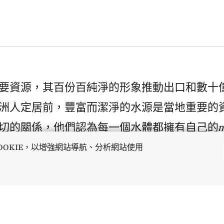
要資源，其百份百純淨的形象推動出口和數十
洲人定居前，豐富而潔淨的水源是當地重要的
切的關係，他們認為每一個水體都擁有自己的
水資源正面臨極大威脅。在農業和乳製品業不
OOKIE，以增強網站導航、分析網站使用
地的水道，導致60%受政府監測的河流和湖泊
的新西蘭計劃（組織其中一個最新的國家計劃）
在2040年或之前達致改善90%河流和湖泊水