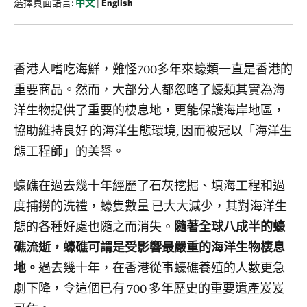
選擇頁面語言:
中文
|
English
香港人嗜吃海鮮，難怪700多年來蠔類一直是香港的
重要商品。然而，大部分人都忽略了蠔類其實為海
洋生物提供了重要的棲息地，更能保護海岸地區，
協助維持良好 的海洋生態環境, 因而被冠以「海洋生
態工程師」的美譽。
蠔礁在過去幾十年經歷了石灰挖掘、填海工程和過
度捕撈的洗禮，蠔隻數量 已大大減少，其對海洋生
態的各種好處也隨之而消失。
隨著全球八成半的蠔
礁流逝，蠔礁可謂是受影響最嚴重的海洋生物棲息
地。
過去幾十年，在香港從事蠔礁養殖的人數更急
劇下降，令這個已有 700 多年歷史的重要遺產岌岌