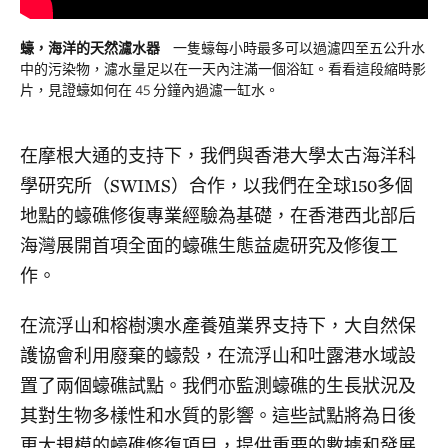
蠔，海洋的天然濾水器
一隻蠔每小時最多可以過濾四至五公升水
中的污染物，濾水量足以在一天內注滿一個浴缸。看看這段縮時影
片，見證蠔如何在 45 分鐘內過濾一缸水。
在摩根大通的支持下，我們與香港大學太古海洋科
學研究所（SWIMS）合作，以我們在全球150多個
地點的蠔礁修復專業經驗為基礎，在香港西北部后
海灣展開首項全面的蠔礁生態益處研究及修復工
作。
在流浮山和榕樹澳水產養殖業界支持下，大自然保
護協會利用廢棄的蠔殼，在流浮山和吐露港水域設
置了兩個蠔礁試點。我們亦監測蠔礁的生長狀況及
其對生物多樣性和水質的影響。這些試點將為日後
更大規模的蠔礁修復項目，提供重要的數據和發展