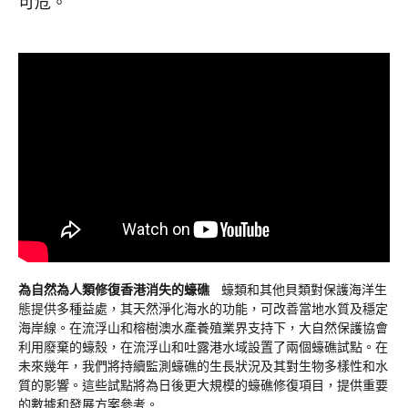
可危。
為自然為人類修復香港消失的蠔礁
蠔類和其他貝類對保護海洋生
態提供多種益處，其天然淨化海水的功能，可改善當地水質及穩定
海岸線。在流浮山和榕樹澳水產養殖業界支持下，大自然保護協會
利用廢棄的蠔殼，在流浮山和吐露港水域設置了兩個蠔礁試點。在
未來幾年，我們將持續監測蠔礁的生長狀況及其對生物多樣性和水
質的影響。這些試點將為日後更大規模的蠔礁修復項目，提供重要
的數據和發展方案參考。