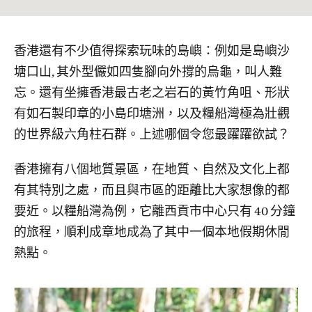
香港還有不少值得探索玩味的島嶼：例如是島嶼沙
塘口山, 其外型儼如四隻腳向外撐的烏龜，叫人難
忘。還有坐擁香港最古老之岩石的黃竹角咀、形狀
有如石製印章的小島印塘洲，以及糧船灣極為壯觀
的世界級六角柱石群。上述哪個令您最躍躍欲試？
香港擁有八個地質景區，在地質、自然及文化上都
有其特別之處，而且與市區的距離比大家想像的都
要近。以糧船灣為例，它離西貢市中心只有 40 分鐘
的旅程，順利成章地成為了其中一個本地假期休閒
熱點。