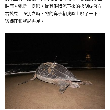
貼面。牠眨一眨眼，從其眼睛流下來的透明黏液左
右搖晃。臨別之時，牠的鼻子朝我臉上噴了一下，
彷彿在和我說再見。