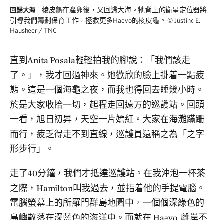
棱皮龜在產卵後，又回歸大海。牠背上的衞星定位器將
回歸大海
引導我們籌劃保育工作，拯救更多Haevo的棱皮龜。
©
Justine E.
Hausheer / TNC
直到Anita Posala輕輕拍我的腳說：「我們該走
了。」，我才回過神來。她歡欣的臉上掛着一點疲
態。這是一個海龜之夜，而我也得回去睡幾小時。
於是大家收拾一切，起程走回遠方的巡護站。回頭
一看，旭日初昇，天空一片嫣紅。大家在海灘蹣跚
而行，疲乏得走不到直線，巡護員還稱之為「之字
形步行」。
走了40分鐘，我們才抵達巡護站。在我沖泡一杯茶
之際，Hamilton叫我過去，並指着他的手提電腦。
電腦螢幕上的所羅門群島地圖中，一個個深綠色的
島嶼散落在深藍色的海洋中。而就在 Haevo 離岸不