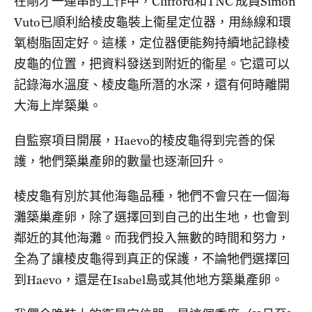
在剛才一連串的工作中，Clifford和TNC 成員Simon
Vuto已順利給棱皮龜裝上衞星定位器，用絲線和環
氧樹脂固定好。這樣，定位器便能夠持續地記錄棱
皮龜的位置，把資料發送到附近的衞星。它還可以
記錄海水溫度、棱皮龜所潛的水深，還有何時離開
大海上岸築巢。
自監察項目開展，Haevo的棱皮龜得到完善的保
護，牠們築巢產卵的數量也逐漸回升。
棱皮龜有別於其他海龜品種，牠們不會只在一個海
灘築巢產卵，除了選擇回到自己的出生地，也會到
鄰近的其他海灘。而我們投入無數的時間和努力，
全為了讓棱皮龜得到真正的保護，不論牠們選擇回
到Haevo，還是在Isabel島或其他地方築巢產卵。