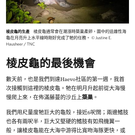
棱皮龜通常會在潮漲時築巢產卵，圖中的這雌性海
棱皮龜的生產
龜在月亮升上水平線時剛好完成了牠的任務。
©
Justine E.
Hausheer / TNC
棱皮龜的最後機會
數天前，也是我們到達Haevo社區的第一週，我首
次接觸到這裡的棱皮龜。牠在明月升起前從大海慢
慢爬上來，在佈滿藤蔓的沙丘上
築巢
。
我們用尺量度牠巨大的龜殼，接近6呎闊；兩邊鰭肢
也各有兩呎半，巨大又堅硬的鰭肢有如飛機翼一
般，讓棱皮龜能在大海中游得比寬吻海豚更快，或