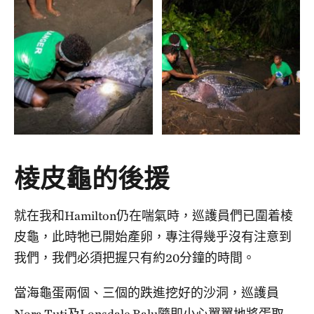
棱皮龜的後援
就在我和Hamilton仍在喘氣時，巡護員們已圍着棱
皮龜，此時牠已開始產卵，專注得幾乎沒有注意到
我們，我們必須把握只有約20分鐘的時間。
當海龜蛋兩個、三個的跌進挖好的沙洞，巡護員
Nora Tuti及Lonsdale Balu隨即小心翼翼地將蛋取