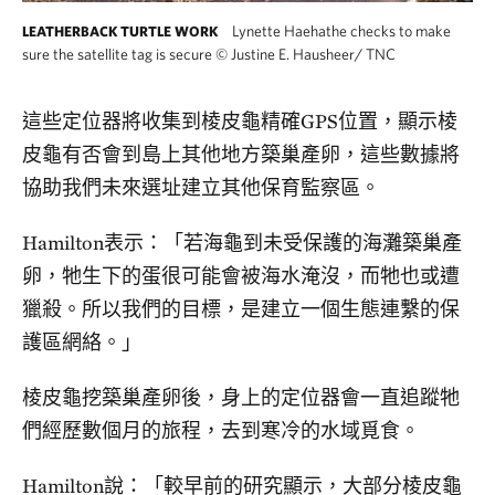
Lynette Haehathe checks to make
LEATHERBACK TURTLE WORK
sure the satellite tag is secure
©
Justine E. Hausheer/ TNC
這些定位器將收集到棱皮龜精確GPS位置，顯示棱
皮龜有否會到島上其他地方築巢產卵，這些數據將
協助我們未來選址建立其他保育監察區。
Hamilton表示：「若海龜到未受保護的海灘築巢產
卵，牠生下的蛋很可能會被海水淹沒，而牠也或遭
獵殺。所以我們的目標，是建立一個生態連繫的保
護區網絡。」
棱皮龜挖築巢產卵後，身上的定位器會一直追蹤牠
們經歷數個月的旅程，去到寒冷的水域覓食。
Hamilton說：「較早前的研究顯示，大部分棱皮龜