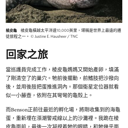
棱皮龜橫越太平洋達10,000英里，堪稱是世界上最遠的遷
棱皮龜
徒旅程之一。
©
Justine E. Hausheer / TNC
回家之旅
當巡護員完成工作，棱皮龜媽媽又開始產卵，填滿
了剛清空了的巢穴。牠前後擺動，前鰭肢把沙撥向
後，並用後肢把蛋推進洞內。那個衞星定位器就看
似一小藤壺，依附在其彎彎的龜殼上。
而Benson正前往最近的孵化場，將剛收集到的海龜
蛋，重新埋在漲潮警戒線以上的沙灘裡。我跪在棱
皮龜面前，最後一次凝視着牠的眼睛，和牠幾乎面