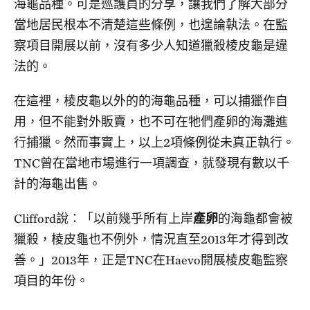
海龜品種。可是巡護員的分享，讓我們了解大部分
當地居民根本不清楚這些條例，也遑論執法。在監
察項目開展以前，沒有多少人知道獵殺棱皮龜是違
法的。
在這裡，棱皮龜以外的的海龜品種，可以捕獵作自
用，但不能對外販賣，也不可在牠們產卵的海灘進
行捕獵。然而事實上，以上2項條例從未真正執行。
TNC曾在當地市場進行一項調查，就發現有數以千
計的海龜出售。
Clifford說：「以前幾乎所有上岸
產卵
的海龜都會被
獵殺，棱皮龜也不例外，情況直至2013年才得到改
善。」2013年，正是TNC在Haevo開展棱皮龜監察
項目的年份。