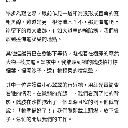
舉步為艱之際，眼前乍見一道和海浪形成直角的寬
粗黑線，難道是另一根漂流木？不，那是海龜爬上
岸留下的寬大痕跡，有如大貨車的輪胎痕，我們終
於到達海龜築巢的地點。
其他巡護員已在樹影下等待，凝視着在樹旁的龐然
大物—棱皮龜。黑夜中，我能聽到牠的鰭肢拍打棕
櫚葉、掃開沙子，還有牠輕柔的噴氣聲。
其中一位巡護員小心翼翼的行近牠，用紅光電筒查
看牠的情況。在微弱的光線中，我們看到了牠的背
影，鰭肢在沙攤挖出了一個既深且窄的洞。他低聲
說：「牠準備好了！」我們隨即載上頭燈，放下袋
子，急忙的開展我們的工作。