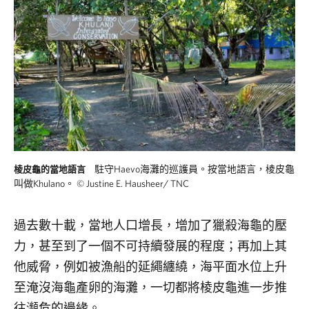
駐守Haevo海灘的巡護員。按當地語言，棱皮龜
棱皮龜的當地語言
叫做Khulano。
©
Justine E. Hausheer/ TNC
駐守Haevo海灘的巡護員。按當地語言，棱皮龜
過去數十載，當地人口增長，增加了獵殺海龜的壓
力，甚至到了一個不可持續發展的程度；再加上其
他威脅，例如被漁船的延繩纏繞，海平面水位上升
至淹沒海龜產卵的海灘，一切都將棱皮龜進一步推
往瀕危的邊緣。