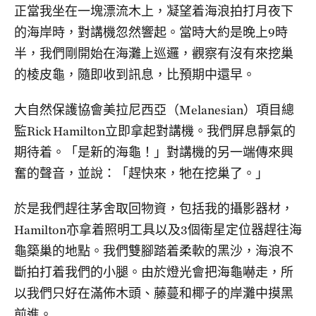
正當我坐在一塊漂流木上，凝望着海浪拍打月夜下
的海岸時，對講機忽然響起。當時大約是晚上9時
半，我們剛開始在海灘上巡邏，觀察有沒有來挖巢
的棱皮龜，隨即收到訊息，比預期中還早。
大自然保護協會美拉尼西亞（Melanesian）項目總
監Rick Hamilton立即拿起對講機。我們屏息靜氣的
期待着。「是新的海龜！」對講機的另一端傳來興
奮的聲音，並說：「趕快來，牠在挖巢了。」
於是我們趕往茅舍取回物資，包括我的攝影器材，
Hamilton亦拿着照明工具以及3個衛星定位器趕往海
龜築巢的地點。我們雙腳踏着柔軟的黑沙，海浪不
斷拍打着我們的小腿。由於燈光會把海龜嚇走，所
以我們只好在滿佈木頭、藤蔓和椰子的岸灘中摸黑
前進。