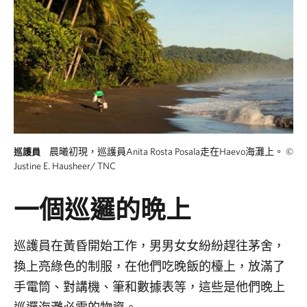
晨曦初現，巡護員Anita Rosta Posala走在Haevo海灘上。
©
巡護員
Justine E. Hausheer/ TNC
一個巡邏的晩上
巡護員在黃昏開始工作，男男女女紛紛趕往茅舍，
換上亮綠色的制服，在他們吃晚飯的檯上，放滿了
手電筒、對講機、筆和數據表等，這些是他們晚上