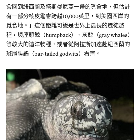
會回到紐西蘭及塔斯曼尼亞一帶的覓食地，但估計
有一部分棱皮龜會跨越10,000英里，到美國西岸的
覓食地。」這個距離可說是世界上最長的遷徒旅
程，與座頭鯨（humpback）、灰鯨（gray whales）
等較大的遠洋物種，或者從阿拉斯加遠赴紐西蘭的
斑尾塍鷸（bar-tailed godwits）看齊。