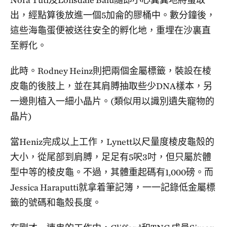
出，經點算後放進一個5加侖的膠桶中。數分鐘後，
這些海龜蛋便被送往安全的孵化地，重埋在沙裏直
至孵化。
此時。Rodney Heinz則把兩個金屬標籤，裝設在棱
皮龜的後肢上，並在其肩膊抽取些少DNA樣本，另
一邊則植入一細小晶片。(類似用以識別遺失寵物的
晶片)
當Heniz完成以上工作，Lynett以尺量度棱皮龜殼的
大小，從尾部到肩膊，足足有5呎3吋，但只屬於體
型中等的棱皮龜。不過，其體重起碼有1,000磅。而
Jessica Haraputti就拿着筆記簿，一一記錄低金屬標
籤的號碼和龜殼長度。