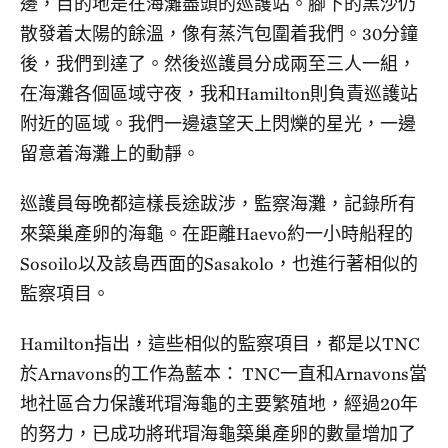
邊，目的地是在海灘盡頭的巡護站。腳下的黑沙仍
散發着太陽的餘溫，像有蒸汽包圍着我們。30分鐘
後，我們到達了。然後巡護員分成兩至三人一組，
在海灘各個區域守夜，我和Hamilton則負責巡護站
附近的區域。我們一邊遠望天上閃爍的星光，一邊
留意着海灘上的動靜。
巡護員每晚都這樣長途跋涉，監察海灘，記錄所有
來築巢產卵的海龜。在距離Haevo約一小時船程的
Sosoilo以及該島西面的Sasakolo，也進行著相似的
監察項目。
Hamilton指出，這些相似的監察項目，都是以TNC
於Arnavons的工作為藍本： TNC一直和Arnavons當
地社區合力保護玳瑁海龜的主要繁殖地，經過20年
的努力，已成功將玳瑁海龜築巢產卵的數量增加了