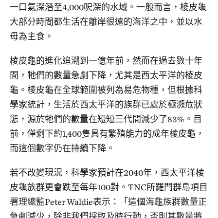
一口氣深潛至4,000呎深的水域。一般而言，棱皮龜
大部分時間都生活在離岸很遠的海洋之中，並以水
母為主食。
棱皮龜的進化追溯到一億年前，然而在過去數十年
間，牠們的數量急劇下降，尤其是西太平洋的棱皮
龜。棱皮龜在全球範圍被列為易危物種，但根據科
學家統計，生活於西太平洋的族群已處於極瀕危狀
態，源於牠們的數量在短短三代間減少了83%。目
前，僅剩下約1,400隻具有繁殖能力的成年棱皮龜，
而這個數字仍在持續下降。
若不改變現況，科學家預計在2040年，西太平洋棱
皮龜族群更會跌至每年100對。TNC所羅門群島項目
署理總監Peter Waldie表示：「這個海龜族群數量正
急劇減少，除非我們採取及時行動，否則其數量將