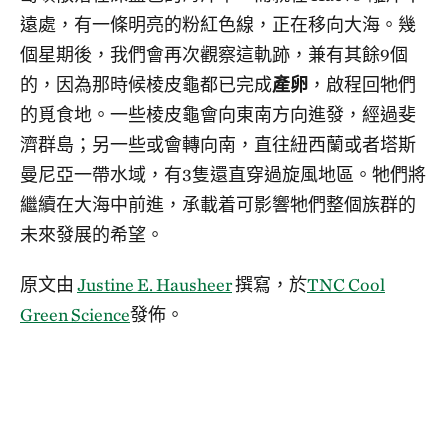
遠處，有一條明亮的粉紅色線，正在移向大海。幾
個星期後，我們會再次觀察這軌跡，兼有其餘9個
的，因為那時候棱皮龜都已完成
產卵
，啟程回牠們
的覓食地。一些棱皮龜會向東南方向進發，經過斐
濟群島；另一些或會轉向南，直往紐西蘭或者塔斯
曼尼亞一帶水域，有3隻還直穿過旋風地區。牠們將
繼續在大海中前進，承載着可影響牠們整個族群的
未來發展的希望。
原文由
Justine E. Hausheer
撰寫，於
TNC Cool
Green Science
發佈。