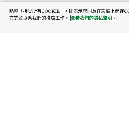
點擊「接受所有COOKIE」，即表示您同意在設備上儲存C
方式並協助我們的推廣工作。
查看我們的隱私聲明。
探索
連繫
Site Footer
關於我們
一起行動
我們的工作地點
訂閱電郵提示
新聞中心
聯絡我們