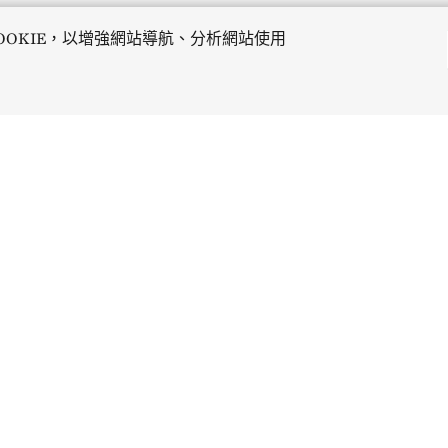
OOKIE，以增強網站導航、分析網站使用
捐贈
社區
每月捐贈
單次捐贈