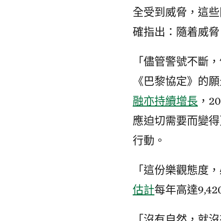
全受到威脅，這些
確指出：隨着威脅
「儘管警號不斷，
《巴黎協定》的願
融亦持續增長
，2
應迫切需要而變得
行動。
「這份樂觀態度，
估計
每年高達9,
「沒有自然，就沒