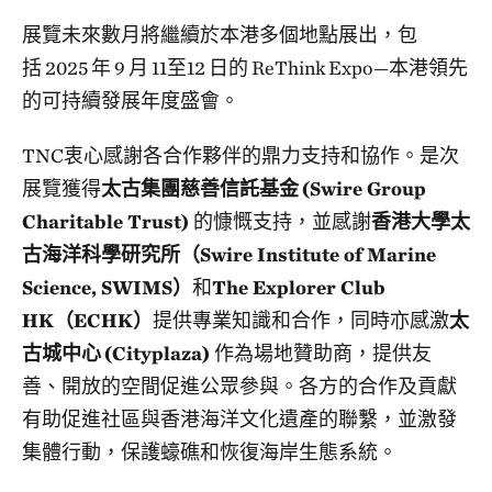
展覽未來數月將繼續於本港多個地點展出，包
括 2025 年 9 月 11至12 日的 ReThink Expo—本港領先
的可持續發展年度盛會。
TNC衷心感謝各合作夥伴的鼎力支持和協作。是次
展覽獲得
太古集團慈善信託基金
(Swire Group
Charitable Trust)
的慷慨支持，並感謝
香港大學太
古海洋科學研究所（Swire Institute of Marine
Science, SWIMS）
和
The Explorer Club
HK（ECHK）
提供專業知識和合作，同時亦感激
太
古城中心
(Cityplaza)
作為場地贊助商，提供友
善、開放的空間促進公眾參與。各方的合作及貢獻
有助促進社區與香港海洋文化遺產的聯繫，並激發
集體行動，保護蠔礁和恢復海岸生態系統。