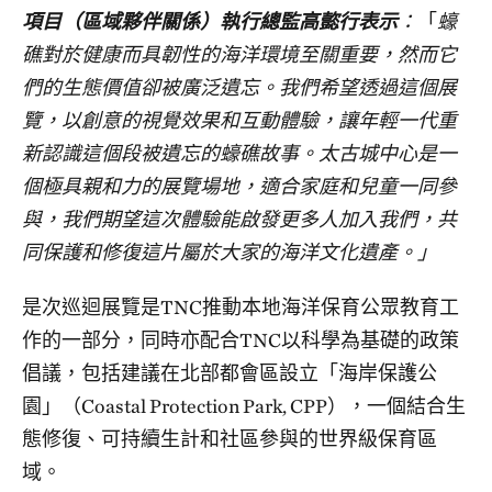
項目（區域夥伴關係）執行總監高㦤行表示
：
「
蠔
礁對於健康而具韌性的海洋環境至關重要，然而它
們的生態價值卻被廣泛遺忘。我們希望透過這個展
覽，以創意的視覺效果和互動體驗，讓年輕一代重
新認識這個段被遺忘的蠔礁故事。太古城中心是一
個極具親和力的展覽場地，適合家庭和兒童一同參
與，我們期望這次體驗能啟發更多人加入我們，共
同保護和修復這片屬於大家的海洋文化遺產。」
是次巡迴展覽是TNC推動本地海洋保育公眾教育工
作的一部分，同時亦配合TNC以科學為基礎的政策
倡議，包括建議在北部都會區設立「海岸保護公
園」（Coastal Protection Park, CPP），一個結合生
態修復、可持續生計和社區參與的世界級保育區
域。