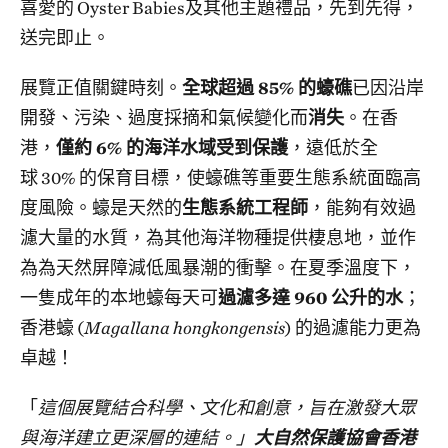
喜愛的 Oyster Babies及其他主題禮品，先到先得，
送完即止。
展覽正值關鍵時刻。
全球超過 85% 的蠔礁
已因沿岸
開發、污染、過度採摘和氣候變化而
消失
。在香
港，
僅約 6% 的海洋水域受到保護
，遠低於全
球 30% 的保育目標，使蠔礁等重要生態系統面臨高
度風險。蠔是天然的
生態系統工程師
，能夠有效過
濾大量的水質，為其他海洋物種提供棲息地，並作
為為天然屏障減低風暴潮的衝擊。在夏季溫度下，
一隻成年的本地蠔每天可
過濾多達 960 公升的水
；
香港蠔 (
Magallana hongkongensis
) 的過濾能力更為
卓越！
「
這個展覽結合科學、文化和創意，旨在激發大眾
與海洋建立更深層的連結。」
大自然保護協會香港