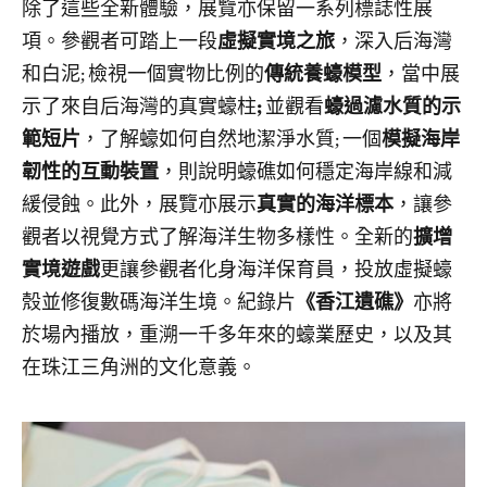
除了這些全新體驗，展覽亦保留一系列標誌性展
項。參觀者可踏上一段
虛擬實境之旅
，深入后海灣
和白泥; 檢視一個實物比例的
傳統養蠔模型
，當中展
示了來自后海灣的真實蠔柱
;
並觀看
蠔過濾水質的示
範短片
，了解蠔如何自然地潔淨水質; 一個
模擬海岸
韌性的互動裝置
，則說明蠔礁如何穩定海岸線和減
緩侵蝕。此外，展覽亦展示
真實的海洋標本
，讓參
觀者以視覺方式了解海洋生物多樣性。全新的
擴增
實境遊戲
更讓參觀者化身海洋保育員，投放虛擬蠔
殼並修復數碼海洋生境。紀錄片
《香江遺礁》
亦將
於場內播放，重溯一千多年來的蠔業歷史，以及其
在珠江三角洲的文化意義。