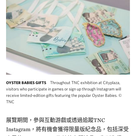
Throughout TNC exhibition at Cityplaza,
OYSTER BABIES GIFTS
visitors who participate in games or sign up through Instagram will
receive limited-edition gifts featuring the popular Oyster Babies.
©
TNC
展覽期間，參與互動游戲或透過追蹤TNC
Instagram，將有機會獲得限量版紀念品，包括深受