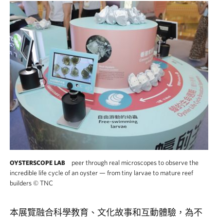
peer through real microscopes to observe the
OYSTERSCOPE LAB
incredible life cycle of an oyster — from tiny larvae to mature reef
builders
©
TNC
本展覽融合科學教育、文化故事和互動體驗，為不