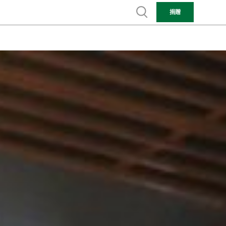
Show search
捐贈