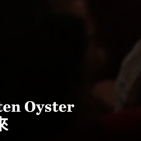
ten Oyster
來