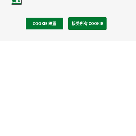
明。
COOKIE 設置
接受所有 COOKIE
社區
Site Footer
探索
連繫