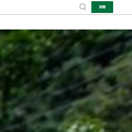
Show search
捐贈