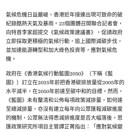
氣候危機日益嚴峻，香港近年接連出現可致命的破
紀錄酷熱天氣及暴雨。23個團體召開聯合記者會，
向特首李家超提交《氣候政策建議書》，促請政府
立即採取更積極的氣候行動，追上國際減碳步伐，
並加速能源轉型和加大綠色投資等，應對氣候危
機。
政府在《香港氣候行動藍圖2050》（下稱《藍
圖》）訂立在2035年前把香港碳排放量從2005年的
水平減半，在2050年前達至碳中和的目標。然而，
《藍圖》未有釐清和公佈每項政策減排量，如何達
至總減排量，亦沒有建立每年向公眾匯報減碳進度
的機制，公眾無法得悉減排進度是否大幅落後。思
匯政策研究所項目主管譚芷菁指出：「應對氣候變