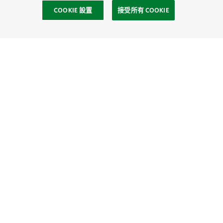
COOKIE 設置
接受所有 COOKIE
社區
Site Footer
探索
連繫
捐贈